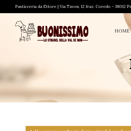
Pasticceria da Ettore | Via Tavon, 12 fraz. Coredo - 38012 
HOME