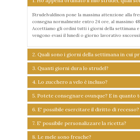
1. Ho appena ordinato il mio strudel, quali s
Strudelvaldinon pone la massima attenzione alla fres
consegna normalmente entro 24 ore, al massimo 48 in 
Accettiamo gli ordini tutti i giorni della settimana
vengono evasi il lunedì o giorno lavorativo successiv
2. Quali sono i giorni della settimana in cui p
3. Quanti giorni dura lo strudel?
4. Lo zucchero a velo è incluso?
5. Potete consegnare ovunque? E in quanto
6. E' possibile esercitare il diritto di recesso?
7. E' possibile personalizzare la ricetta?
8. Le mele sono fresche?