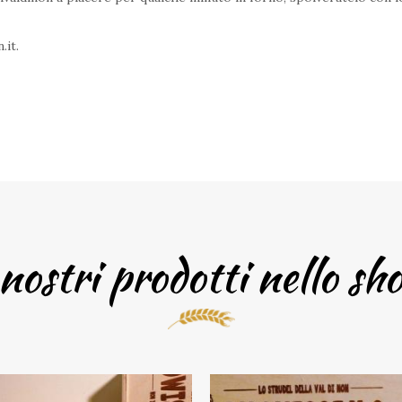
.it
.
nostri prodotti nello sh