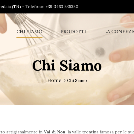
Predaia (TN) - Telefono: +39 0463 536350
CHI SIAMO
PRODOTTI
LA CONFEZ
Chi Siamo
Home
Chi Siamo
otto artigianalmente in
Val di Non
, la valle trentina famosa per le su