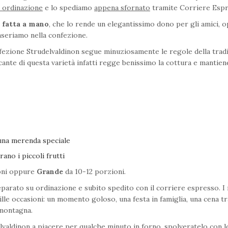
 ordinazione
e lo spediamo
appena sfornato
tramite Corriere Espre
 fatta a mano
, che lo rende un elegantissimo dono per gli amici, o
inseriamo nella confezione.
 confezione Strudelvaldinon segue minuziosamente le regole della tra
ccante di questa varietà infatti regge benissimo la cottura e mantien
 una merenda speciale
rano i piccoli frutti
oni oppure
Grande
da 10-12 porzioni.
parato su ordinazione e subito spedito con il corriere espresso. I
le occasioni: un momento goloso, una festa in famiglia, una cena tr
 montagna.
delvaldinon a piacere per qualche minuto in forno, spolveratelo con l