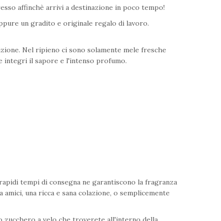
sso affinchè arrivi a destinazione in poco tempo!
ppure un gradito e originale regalo di lavoro.
dizione. Nel ripieno ci sono solamente mele fresche
e integri il sapore e l'intenso profumo.
 rapidi tempi di consegna ne garantiscono la fragranza
a amici, una ricca e sana colazione, o semplicemente
o zucchero a velo che troverete all'interno della