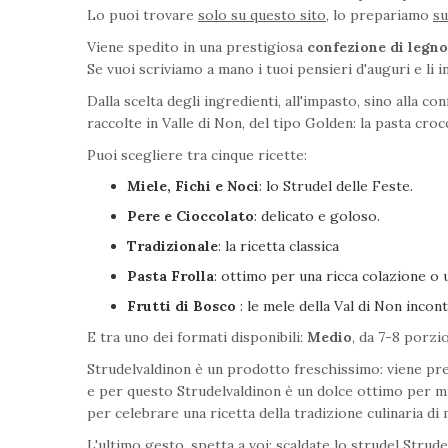
Lo puoi trovare
solo su questo sito
, lo prepariamo
su
Viene spedito in una prestigiosa
confezione di legno
Se vuoi scriviamo a mano i tuoi pensieri d'auguri e li 
Dalla scelta degli ingredienti, all'impasto, sino alla
raccolte in Valle di Non, del tipo Golden: la pasta cro
Puoi scegliere tra cinque ricette:
Miele, Fichi e Noci
: lo Strudel delle Feste.
Pere e Cioccolato
: delicato e goloso.
Tradizionale
: la ricetta classica
Pasta Frolla
: ottimo per una ricca colazione o
Frutti di Bosco
: le mele della Val di Non incont
E tra uno dei formati disponibili:
Medio
, da 7-8 porzi
Strudelvaldinon è un prodotto freschissimo: viene pre
e per questo Strudelvaldinon è un dolce ottimo per mil
per celebrare una ricetta della tradizione culinaria di
L'ultimo gesto, spetta a voi: scaldate lo strudel Stru