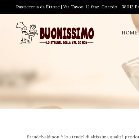
Pasticceria da Ettore | Via Tavon, 12 fraz. Coredo - 38012 
HOME
Strudelvaldinon è lo strudel di altissima qualità prod