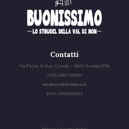
Contatti
Via Tavon, 12 fraz. Coredo - 38012 Predaia (TN)
(+39) 0463 536350
info@strudelvaldinon.it
P.IVA: 01366550224