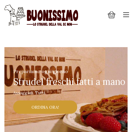
Prepariamo ogni giorno
Strudel freschi fatti a mano
Assaggiali. Tutti.
ORDINA ORA!